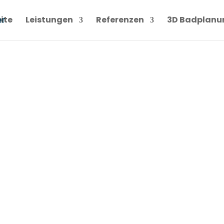
ite
Leistungen
Referenzen
3D Badplanu
NLEGER
res Teams!