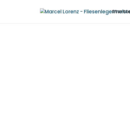
Startse
FLIESE
JOBS
werde Teil unse