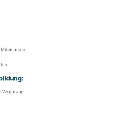
 Miteinander
iten
bildung:
er Vergütung