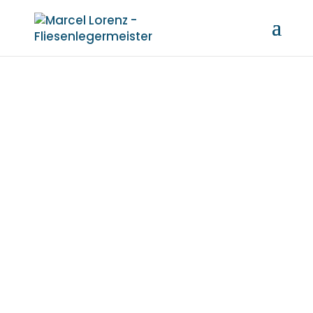
BADPLANUNG
IN 3D
Fotorealistische
Badplanung